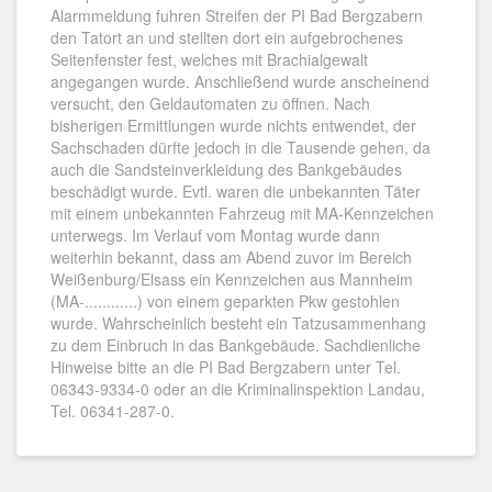
Alarmmeldung fuhren Streifen der PI Bad Bergzabern
den Tatort an und stellten dort ein aufgebrochenes
Seitenfenster fest, welches mit Brachialgewalt
angegangen wurde. Anschließend wurde anscheinend
versucht, den Geldautomaten zu öffnen. Nach
bisherigen Ermittlungen wurde nichts entwendet, der
Sachschaden dürfte jedoch in die Tausende gehen, da
auch die Sandsteinverkleidung des Bankgebäudes
beschädigt wurde. Evtl. waren die unbekannten Täter
mit einem unbekannten Fahrzeug mit MA-Kennzeichen
unterwegs. Im Verlauf vom Montag wurde dann
weiterhin bekannt, dass am Abend zuvor im Bereich
Weißenburg/Elsass ein Kennzeichen aus Mannheim
(MA-............) von einem geparkten Pkw gestohlen
wurde. Wahrscheinlich besteht ein Tatzusammenhang
zu dem Einbruch in das Bankgebäude. Sachdienliche
Hinweise bitte an die PI Bad Bergzabern unter Tel.
06343-9334-0 oder an die Kriminalinspektion Landau,
Tel. 06341-287-0.