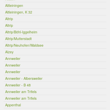
Altleiningen
Altleiningen, K 32
Altrip
Altrip
Altrip/Böhl-Iggelheim
Altrip/Mutterstadt
Altrip/Neuhofen/Waldsee
Alzey
Annweiler
Annweiler
Annweiler
Annweiler - Albersweiler
Annweiler - B 48
Annweiler am Trifels
Annweiler am Trifels
Appenthal