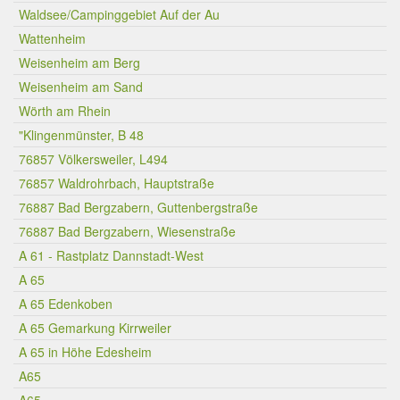
Waldsee/Campinggebiet Auf der Au
Wattenheim
Weisenheim am Berg
Weisenheim am Sand
Wörth am Rhein
"Klingenmünster, B 48
76857 Völkersweiler, L494
76857 Waldrohrbach, Hauptstraße
76887 Bad Bergzabern, Guttenbergstraße
76887 Bad Bergzabern, Wiesenstraße
A 61 - Rastplatz Dannstadt-West
A 65
A 65 Edenkoben
A 65 Gemarkung Kirrweiler
A 65 in Höhe Edesheim
A65