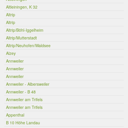
Altleiningen, K 32
Altrip
Altrip
Altrip/Böhl-Iggelheim
Altrip/Mutterstadt
Altrip/Neuhofen/Waldsee
Alzey
Annweiler
Annweiler
Annweiler
Annweiler - Albersweiler
Annweiler - B 48
Annweiler am Trifels
Annweiler am Trifels
Appenthal
B 10 Höhe Landau