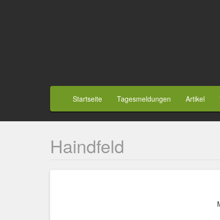
Direkt
zum
Inhalt
Benutzermenü
Hauptnavigation
Startseite
Tagesmeldungen
Artikel
Haindfeld