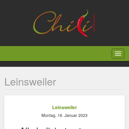
Direkt
zum
Inhalt
Toggl
naviga
Leinsweiler
Leinsweiler
Montag, 16. Januar 2023