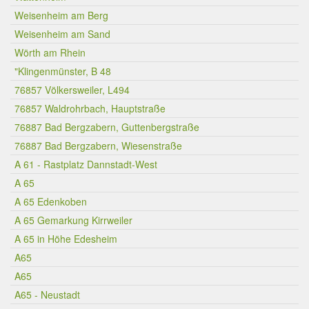
Weisenheim am Berg
Weisenheim am Sand
Wörth am Rhein
"Klingenmünster, B 48
76857 Völkersweiler, L494
76857 Waldrohrbach, Hauptstraße
76887 Bad Bergzabern, Guttenbergstraße
76887 Bad Bergzabern, Wiesenstraße
A 61 - Rastplatz Dannstadt-West
A 65
A 65 Edenkoben
A 65 Gemarkung Kirrweiler
A 65 in Höhe Edesheim
A65
A65
A65 - Neustadt