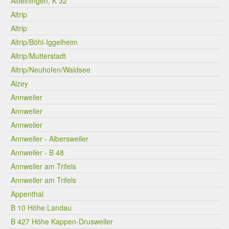
Altleiningen, K 32
Altrip
Altrip
Altrip/Böhl-Iggelheim
Altrip/Mutterstadt
Altrip/Neuhofen/Waldsee
Alzey
Annweiler
Annweiler
Annweiler
Annweiler - Albersweiler
Annweiler - B 48
Annweiler am Trifels
Annweiler am Trifels
Appenthal
B 10 Höhe Landau
B 427 Höhe Kappen-Drusweiler