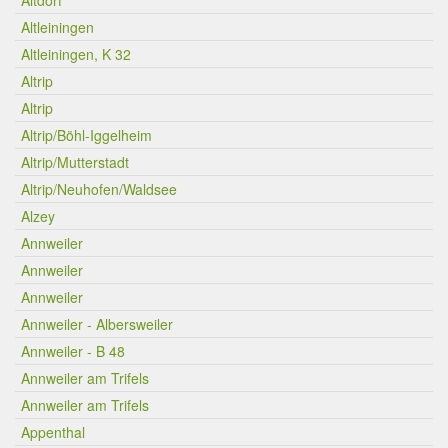
Altdorf
Altleiningen
Altleiningen, K 32
Altrip
Altrip
Altrip/Böhl-Iggelheim
Altrip/Mutterstadt
Altrip/Neuhofen/Waldsee
Alzey
Annweiler
Annweiler
Annweiler
Annweiler - Albersweiler
Annweiler - B 48
Annweiler am Trifels
Annweiler am Trifels
Appenthal