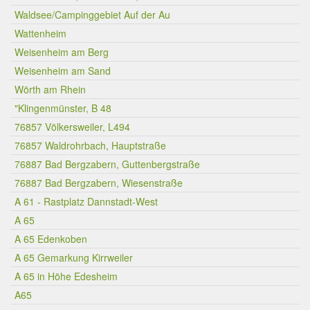
Waldsee/Campinggebiet Auf der Au
Wattenheim
Weisenheim am Berg
Weisenheim am Sand
Wörth am Rhein
"Klingenmünster, B 48
76857 Völkersweiler, L494
76857 Waldrohrbach, Hauptstraße
76887 Bad Bergzabern, Guttenbergstraße
76887 Bad Bergzabern, Wiesenstraße
A 61 - Rastplatz Dannstadt-West
A 65
A 65 Edenkoben
A 65 Gemarkung Kirrweiler
A 65 in Höhe Edesheim
A65