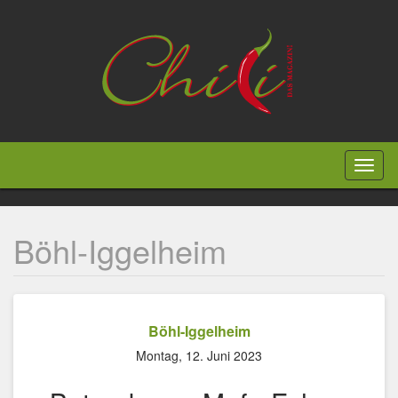
Direkt
zum
Inhalt
Toggl
naviga
Böhl-Iggelheim
Böhl-Iggelheim
Montag, 12. Juni 2023