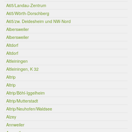
A65/Landau-Zentrum
A65/Wörth-Dorschberg
A65/zw. Deidesheim und NW-Nord
Albersweiler
Albersweiler
Altdorf
Altdorf
Altleiningen
Altleiningen, K 32
Altrip
Altrip
Altrip/Böhl-Iggelheim
Altrip/Mutterstadt
Altrip/Neuhofen/Waldsee
Alzey
Annweiler