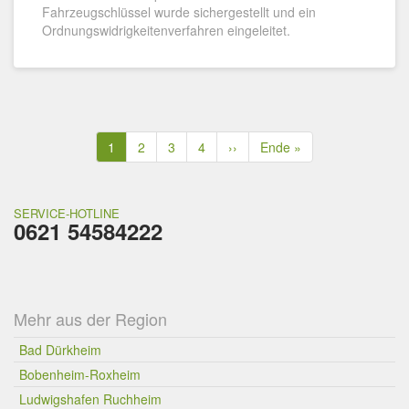
Fahrzeugschlüssel wurde sichergestellt und ein
Ordnungswidrigkeitenverfahren eingeleitet.
Seitennummerierung
Aktuelle
1
Seite
2
Seite
3
Seite
4
Nächste
››
Letzte
Ende »
Seite
Seite
Seite
SERVICE-HOTLINE
0621 54584222
Mehr aus der Region
Bad Dürkheim
Bobenheim-Roxheim
Ludwigshafen Ruchheim