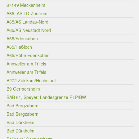
67149 Meckenheim
A65, AS LD-Zentrum
A65/AS Landau-Nord
A65/AS Neustadt Nord
A65/Edenkoben
A65/Haßloch
A65/Höhe Edenkoben
Annweiler am Trifels
Annweiler am Trifels
B272 Zeiskam/Hochstadt
B9 Germersheim
BAB 61, Speyer; Landesgrenze RLP/BW
Bad Bergzabern
Bad Bergzabern
Bad Dürkheim
Bad Dürkheim