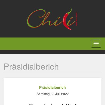
Direkt
zum
Inhalt
Toggl
naviga
Präsidialberich
Präsidialberich
Samstag, 2. Juli 2022