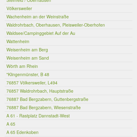
Steinfeld / Oberhausen
Völkersweiler
Wachenheim an der Weinstraße
Waldrohrbach, Oberhausen, Pleisweiler-Oberhofen
Waldsee/Campinggebiet Auf der Au
Wattenheim
Weisenheim am Berg
Weisenheim am Sand
Wörth am Rhein
"Klingenmünster, B 48
76857 Völkersweiler, L494
76857 Waldrohrbach, Hauptstraße
76887 Bad Bergzabern, Guttenbergstraße
76887 Bad Bergzabern, Wiesenstraße
A 61 - Rastplatz Dannstadt-West
A 65
A 65 Edenkoben