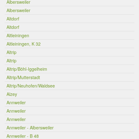
Albersweiler
Albersweiler
Altdorf
Altdorf
Altleiningen
Altleiningen, K 32
Altrip
Altrip
Altrip/Böhl-Iggelheim
Altrip/Mutterstadt
Altrip/Neuhofen/Waldsee
Alzey
Annweiler
Annweiler
Annweiler
Annweiler - Albersweiler
Annweiler - B 48