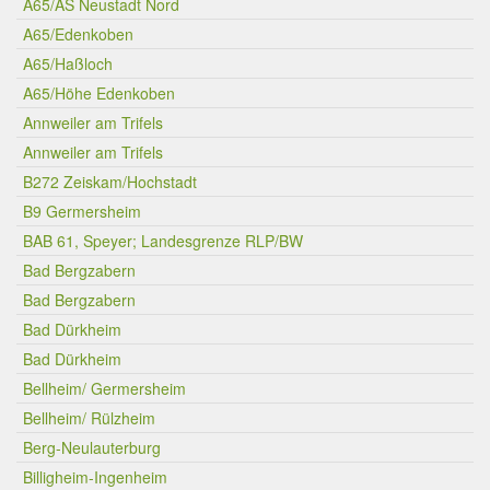
A65/AS Neustadt Nord
A65/Edenkoben
A65/Haßloch
A65/Höhe Edenkoben
Annweiler am Trifels
Annweiler am Trifels
B272 Zeiskam/Hochstadt
B9 Germersheim
BAB 61, Speyer; Landesgrenze RLP/BW
Bad Bergzabern
Bad Bergzabern
Bad Dürkheim
Bad Dürkheim
Bellheim/ Germersheim
Bellheim/ Rülzheim
Berg-Neulauterburg
Billigheim-Ingenheim