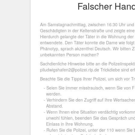
Falscher Han
Am Samstagnachmittag, zwischen 16:30 Uhr und 17
Geschädigten in der Keltenstraße und zeigte ein
Hierdurch gelangte der Täter in die Wohnung de
entwendete. Den Täter konnte die Dame wie folgt 
Phänotyp, sprach akzentfrei Deutsch. Wir bitte
unbekannten Person machen?
Sachdienliche Hinweise bitte an die Polizeiinsp
piludwigshafen2@polizei.rlp.de Trickdiebe sind er
Beachte Sie die Tipps Ihrer Polizei, um sich vor T
- Seien Sie immer misstrauisch, wenn Sie von
werden.
- Verhindern Sie den Zugriff auf Ihre Wertsache
Abstand.
- Wenn Ihnen eine Situation verdächtig vorkomm
unwohl fühlen, beenden Sie das Gespräch und
Einlass in Ihre Wohnung.
- Rufen Sie die Polizei, unter der 110 wenn Sie