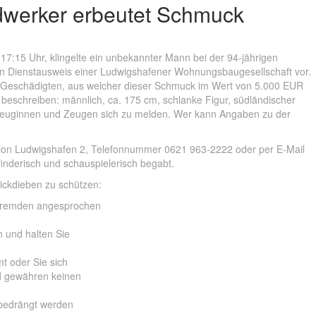
dwerker erbeutet Schmuck
:15 Uhr, klingelte ein unbekannter Mann bei der 94-jährigen
en Dienstausweis einer Ludwigshafener Wohnungsbaugesellschaft vor.
r Geschädigten, aus welcher dieser Schmuck im Wert von 5.000 EUR
beschreiben: männlich, ca. 175 cm, schlanke Figur, südländischer
n Zeuginnen und Zeugen sich zu melden. Wer kann Angaben zu der
ektion Ludwigshafen 2, Telefonnummer 0621 963-2222 oder per E-Mail
finderisch und schauspielerisch begabt.
rickdieben zu schützen:
 Fremden angesprochen
n und halten Sie
t oder Sie sich
 gewähren keinen
 bedrängt werden