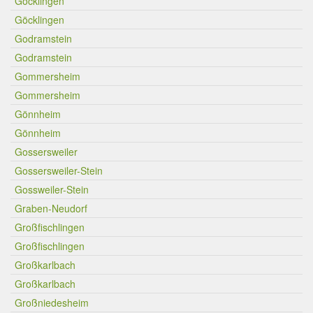
Göcklingen
Göcklingen
Godramstein
Godramstein
Gommersheim
Gommersheim
Gönnheim
Gönnheim
Gossersweiler
Gossersweiler-Stein
Gossweiler-Stein
Graben-Neudorf
Großfischlingen
Großfischlingen
Großkarlbach
Großkarlbach
Großniedesheim