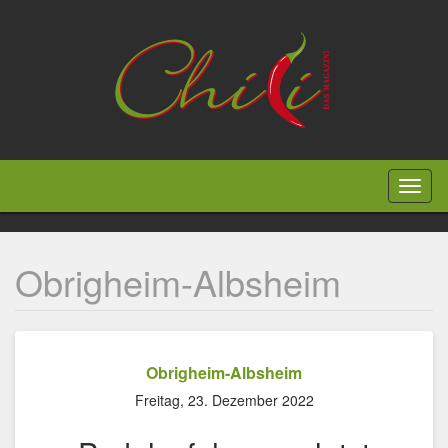
Direkt
zum
Inhalt
Toggl
naviga
Obrigheim-Albsheim
Obrigheim-Albsheim
Freitag, 23. Dezember 2022