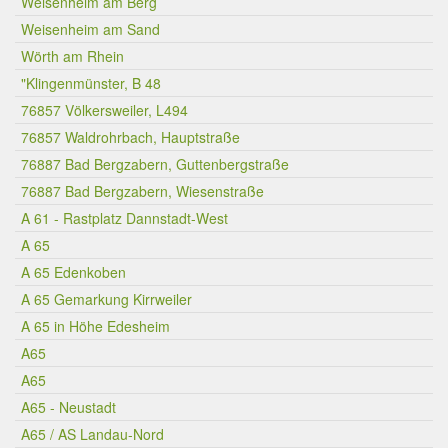
Weisenheim am Berg
Weisenheim am Sand
Wörth am Rhein
"Klingenmünster, B 48
76857 Völkersweiler, L494
76857 Waldrohrbach, Hauptstraße
76887 Bad Bergzabern, Guttenbergstraße
76887 Bad Bergzabern, Wiesenstraße
A 61 - Rastplatz Dannstadt-West
A 65
A 65 Edenkoben
A 65 Gemarkung Kirrweiler
A 65 in Höhe Edesheim
A65
A65
A65 - Neustadt
A65 / AS Landau-Nord