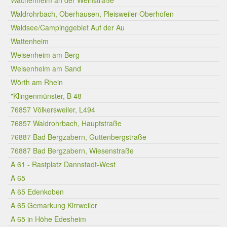
Wachenheim an der Weinstraße
Waldrohrbach, Oberhausen, Pleisweiler-Oberhofen
Waldsee/Campinggebiet Auf der Au
Wattenheim
Weisenheim am Berg
Weisenheim am Sand
Wörth am Rhein
"Klingenmünster, B 48
76857 Völkersweiler, L494
76857 Waldrohrbach, Hauptstraße
76887 Bad Bergzabern, Guttenbergstraße
76887 Bad Bergzabern, Wiesenstraße
A 61 - Rastplatz Dannstadt-West
A 65
A 65 Edenkoben
A 65 Gemarkung Kirrweiler
A 65 in Höhe Edesheim