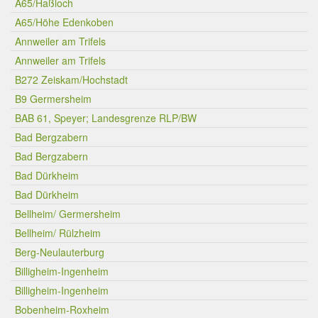
A65/Haßloch
A65/Höhe Edenkoben
Annweiler am Trifels
Annweiler am Trifels
B272 Zeiskam/Hochstadt
B9 Germersheim
BAB 61, Speyer; Landesgrenze RLP/BW
Bad Bergzabern
Bad Bergzabern
Bad Dürkheim
Bad Dürkheim
Bellheim/ Germersheim
Bellheim/ Rülzheim
Berg-Neulauterburg
Billigheim-Ingenheim
Billigheim-Ingenheim
Bobenheim-Roxheim