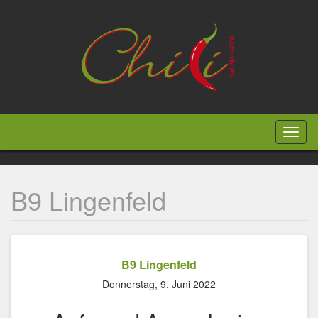
Direkt
zum
Inhalt
Toggl
naviga
B9 Lingenfeld
B9 Lingenfeld
Donnerstag, 9. Juni 2022