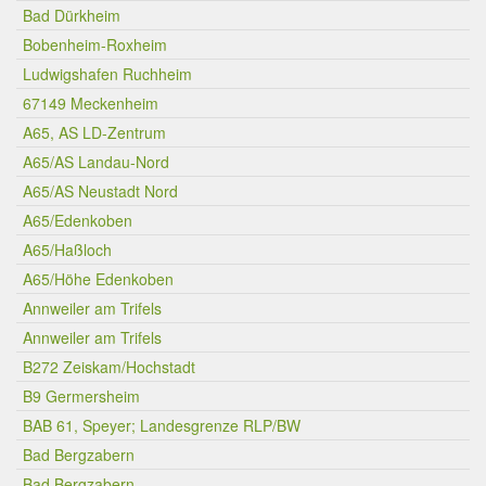
Bad Dürkheim
Bobenheim-Roxheim
Ludwigshafen Ruchheim
67149 Meckenheim
A65, AS LD-Zentrum
A65/AS Landau-Nord
A65/AS Neustadt Nord
A65/Edenkoben
A65/Haßloch
A65/Höhe Edenkoben
Annweiler am Trifels
Annweiler am Trifels
B272 Zeiskam/Hochstadt
B9 Germersheim
BAB 61, Speyer; Landesgrenze RLP/BW
Bad Bergzabern
Bad Bergzabern