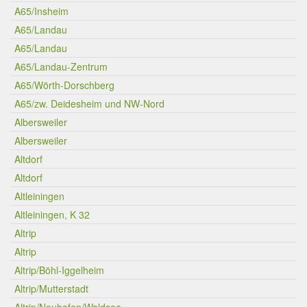
A65/Insheim
A65/Landau
A65/Landau
A65/Landau-Zentrum
A65/Wörth-Dorschberg
A65/zw. Deidesheim und NW-Nord
Albersweiler
Albersweiler
Altdorf
Altdorf
Altleiningen
Altleiningen, K 32
Altrip
Altrip
Altrip/Böhl-Iggelheim
Altrip/Mutterstadt