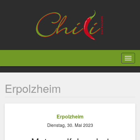
Direkt
zum
Inhalt
Toggl
naviga
Erpolzheim
Erpolzheim
Dienstag, 30. Mai 2023