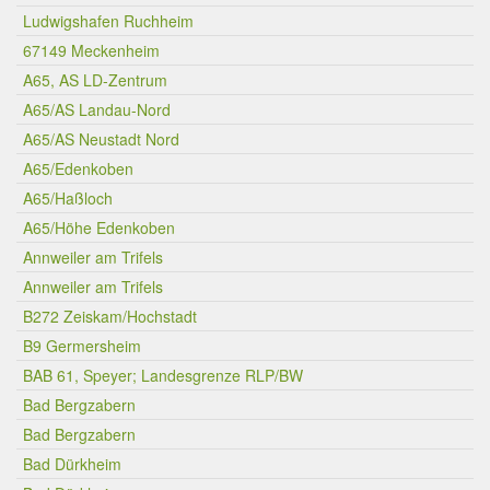
Ludwigshafen Ruchheim
67149 Meckenheim
A65, AS LD-Zentrum
A65/AS Landau-Nord
A65/AS Neustadt Nord
A65/Edenkoben
A65/Haßloch
A65/Höhe Edenkoben
Annweiler am Trifels
Annweiler am Trifels
B272 Zeiskam/Hochstadt
B9 Germersheim
BAB 61, Speyer; Landesgrenze RLP/BW
Bad Bergzabern
Bad Bergzabern
Bad Dürkheim