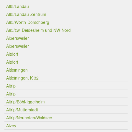
A65/Landau
A65/Landau-Zentrum
A65/Wörth-Dorschberg
A65/zw. Deidesheim und NW-Nord
Albersweiler
Albersweiler
Altdorf
Altdorf
Altleiningen
Altleiningen, K 32
Altrip
Altrip
Altrip/Böhl-Iggelheim
Altrip/Mutterstadt
Altrip/Neuhofen/Waldsee
Alzey