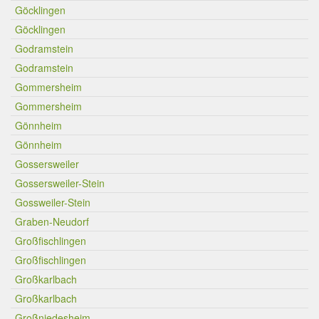
Göcklingen
Göcklingen
Godramstein
Godramstein
Gommersheim
Gommersheim
Gönnheim
Gönnheim
Gossersweiler
Gossersweiler-Stein
Gossweiler-Stein
Graben-Neudorf
Großfischlingen
Großfischlingen
Großkarlbach
Großkarlbach
Großniedesheim