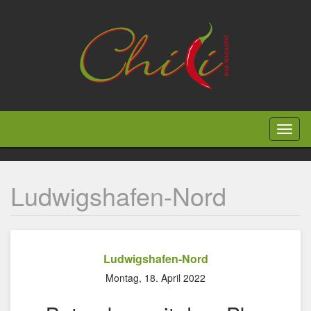
Direkt
zum
Inhalt
Toggl
naviga
Ludwigshafen-Nord
Ludwigshafen-Nord
Montag, 18. April 2022