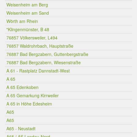
Weisenheim am Berg
Weisenheim am Sand
Wörth am Rhein
"Klingenmünster, B 48
76857 Völkersweiler, L494
76857 Waldrohrbach, Hauptstraße
76887 Bad Bergzabern, Guttenbergstraße
76887 Bad Bergzabern, Wiesenstraße
A 61 - Rastplatz Dannstadt-West
A 65
A 65 Edenkoben
A 65 Gemarkung Kirrweiler
A 65 in Höhe Edesheim
A65
A65
A65 - Neustadt
A65 / AS Landau-Nord