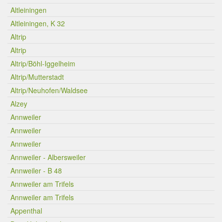
Altleiningen
Altleiningen, K 32
Altrip
Altrip
Altrip/Böhl-Iggelheim
Altrip/Mutterstadt
Altrip/Neuhofen/Waldsee
Alzey
Annweiler
Annweiler
Annweiler
Annweiler - Albersweiler
Annweiler - B 48
Annweiler am Trifels
Annweiler am Trifels
Appenthal