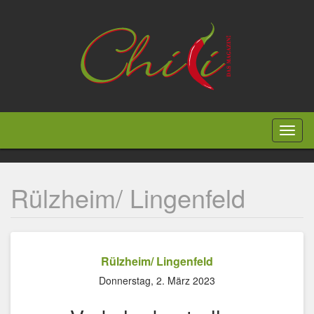
Direkt
zum
Inhalt
Toggl
naviga
Rülzheim/ Lingenfeld
Rülzheim/ Lingenfeld
Donnerstag, 2. März 2023