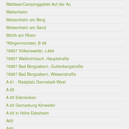
Waldsee/Campinggebiet Auf der Au
Wattenheim
Weisenheim am Berg
Weisenheim am Sand
Wörth am Rhein
"Klingenmünster, B 48
76857 Völkersweiler, L494
76857 Waldrohrbach, Hauptstraße
76887 Bad Bergzabern, Guttenbergstraße
76887 Bad Bergzabern, Wiesenstraße
A 61 - Rastplatz Dannstadt-West
A 65
A 65 Edenkoben
A 65 Gemarkung Kirrweiler
A 65 in Höhe Edesheim
A65
A65