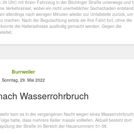
1.30 Uhr) mit ihrem Fahrzeug in der Böchinger Straße unterwegs und f
e Verkehrsinsel, wobei ein nicht unerheblicher Sachschaden entstand
m allerdings nach wenigen Minuten wieder zur Unfallstelle zurück, um
 machen. Nach der Begutachtung setzte sie ihre Fahrt fort, ohne die
 konnte die Halteradresse ausfindig gemacht werden. Gegen die
leitet.
Burrweiler
Sonntag, 29. Mai 2022
nach Wasserrohrbruch
erwehr kam es in der vergangenen Nacht wegen eines Wasserrohrbruch
Folge hatte, dass mehrere Keller massiv vollliefen. Aktuell besteht dort
rspülung der Straße im Bereich der Hausnummern 51-58.