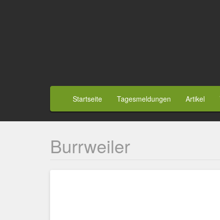
Direkt
zum
Inhalt
Benutzermenü
Hauptnavigation
Startseite
Tagesmeldungen
Artikel
Burrweiler