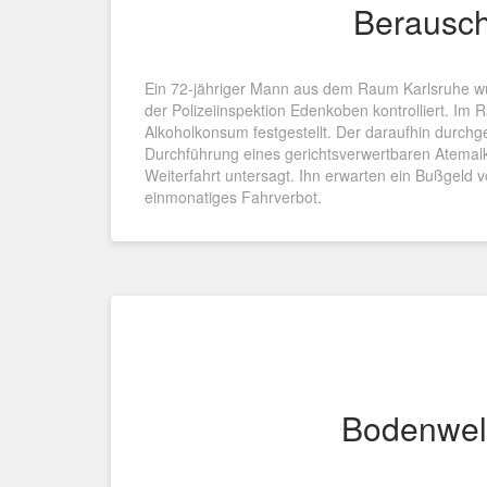
Berausc
Ein 72-jähriger Mann aus dem Raum Karlsruhe wu
der Polizeiinspektion Edenkoben kontrolliert. I
Alkoholkonsum festgestellt. Der daraufhin durchg
Durchführung eines gerichtsverwertbaren Atemalk
Weiterfahrt untersagt. Ihn erwarten ein Bußgeld
einmonatiges Fahrverbot.
Bodenwell