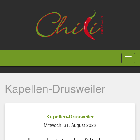
Direkt
zum
Inhalt
Toggl
naviga
Kapellen-Drusweiler
Kapellen-Drusweiler
Mittwoch, 31. August 2022