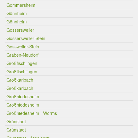
Gommersheim
Gönnheim
Gönnheim
Gossersweiler
Gossersweiler-Stein
Gossweiler-Stein
Graben-Neudorf
Großfischlingen
Großfischlingen
Großkarlbach
Großkarlbach
Großniedesheim
Großniedesheim
Großniedesheim - Worms
Grünstadt
Grünstadt