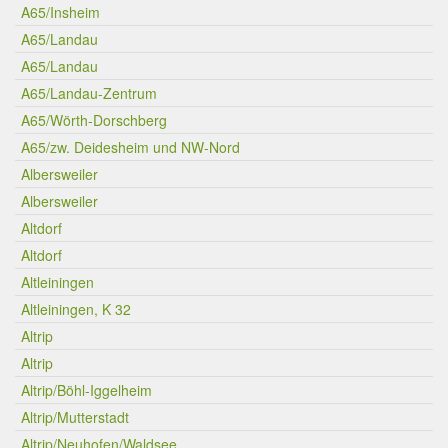
A65/Insheim
A65/Landau
A65/Landau
A65/Landau-Zentrum
A65/Wörth-Dorschberg
A65/zw. Deidesheim und NW-Nord
Albersweiler
Albersweiler
Altdorf
Altdorf
Altleiningen
Altleiningen, K 32
Altrip
Altrip
Altrip/Böhl-Iggelheim
Altrip/Mutterstadt
Altrip/Neuhofen/Waldsee