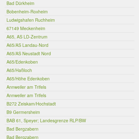
Bad Dürkheim
Bobenheim-Roxheim
Ludwigshafen Ruchheim
67149 Meckenheim
A65, AS LD-Zentrum
A65/AS Landau-Nord
A65/AS Neustadt Nord
A65/Edenkoben
A65/Haßloch
A65/Höhe Edenkoben
Annweiler am Trifels
Annweiler am Trifels
B272 Zeiskam/Hochstadt
B9 Germersheim
BAB 61, Speyer; Landesgrenze RLP/BW
Bad Bergzabern
Bad Bergzabern