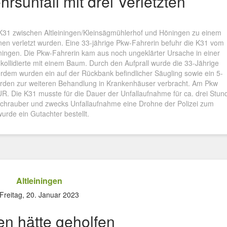
rsunfall mit drei Verletzten
31 zwischen Altleiningen/Kleinsägmühlerhof und Höningen zu einem
nen verletzt wurden. Eine 33-jährige Pkw-Fahrerin befuhr die K31 vom
ingen. Die Pkw-Fahrerin kam aus noch ungeklärter Ursache in einer
ollidierte mit einem Baum. Durch den Aufprall wurde die 33-Jährige
erdem wurden ein auf der Rückbank befindlicher Säugling sowie ein 5-
n wurden zur weiteren Behandlung in Krankenhäuser verbracht. Am Pkw
R. Die K31 musste für die Dauer der Unfallaufnahme für ca. drei Stun
schrauber und zwecks Unfallaufnahme eine Drohne der Polizei zum
urde ein Gutachter bestellt.
Altleiningen
Freitag, 20. Januar 2023
en hätte geholfen