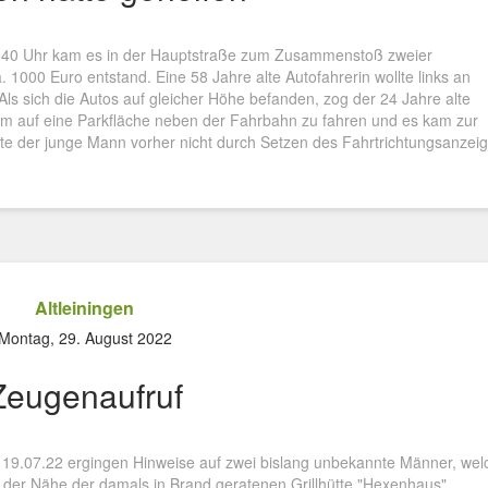
:40 Uhr kam es in der Hauptstraße zum Zusammenstoß zweier
000 Euro entstand. Eine 58 Jahre alte Autofahrerin wollte links an
ls sich die Autos auf gleicher Höhe befanden, zog der 24 Jahre alte
um auf eine Parkfläche neben der Fahrbahn zu fahren und es kam zur
atte der junge Mann vorher nicht durch Setzen des Fahrtrichtungsanzei
Altleiningen
Montag, 29. August 2022
Zeugenaufruf
 19.07.22 ergingen Hinweise auf zwei bislang unbekannte Männer, wel
n der Nähe der damals in Brand geratenen Grillhütte "Hexenhaus"