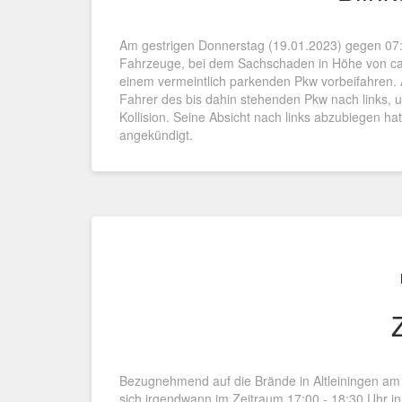
Am gestrigen Donnerstag (19.01.2023) gegen 07
Fahrzeuge, bei dem Sachschaden in Höhe von ca. 1
einem vermeintlich parkenden Pkw vorbeifahren. A
Fahrer des bis dahin stehenden Pkw nach links, 
Kollision. Seine Absicht nach links abzubiegen h
angekündigt.
Bezugnehmend auf die Brände in Altleiningen am
sich irgendwann im Zeitraum 17:00 - 18:30 Uhr i