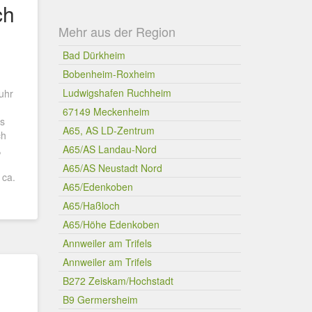
ch
Mehr aus der Region
Bad Dürkheim
Bobenheim-Roxheim
Ludwigshafen Ruchheim
uhr
67149 Meckenheim
Ws
A65, AS LD-Zentrum
ch
,
A65/AS Landau-Nord
A65/AS Neustadt Nord
 ca.
A65/Edenkoben
A65/Haßloch
A65/Höhe Edenkoben
Annweiler am Trifels
Annweiler am Trifels
B272 Zeiskam/Hochstadt
B9 Germersheim