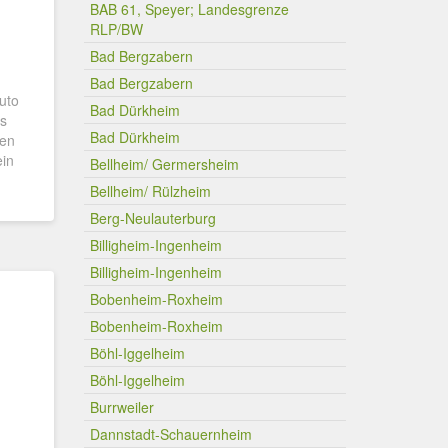
BAB 61, Speyer; Landesgrenze
RLP/BW
Bad Bergzabern
Bad Bergzabern
uto
Bad Dürkheim
es
Bad Dürkheim
gen
ein
Bellheim/ Germersheim
Bellheim/ Rülzheim
Berg-Neulauterburg
Billigheim-Ingenheim
Billigheim-Ingenheim
Bobenheim-Roxheim
Bobenheim-Roxheim
Böhl-Iggelheim
Böhl-Iggelheim
Burrweiler
Dannstadt-Schauernheim