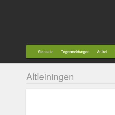
Direkt
zum
Inhalt
Benutzermenü
Hauptnavigation
Startseite
Tagesmeldungen
Artikel
Altleiningen