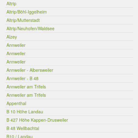
Altrip
Altrip/Böhl-Iggelheim
Altrip/Mutterstadt
Altrip/Neuhofen/Waldsee
Alzey
Annweiler
Annweiler
Annweiler
Annweiler - Albersweiler
Annweiler - B 48
Annweiler am Trifels
Annweiler am Trifels
Appenthal
B 10 Höhe Landau
B 427 Höhe Kappen-Drusweiler
B 48 Wellbachtal
B10 / Landau