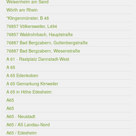
Weisenheim am Sand
Wörth am Rhein
"Klingenmünster, B 48
76857 Völkersweiler, L494
76857 Waldrohrbach, Hauptstraße
76887 Bad Bergzabern, Guttenbergstraße
76887 Bad Bergzabern, Wiesenstraße
A 61 - Rastplatz Dannstadt-West
A 65
A 65 Edenkoben
A 65 Gemarkung Kirrweiler
A 65 in Höhe Edesheim
A65
A65
A65 - Neustadt
A65 / AS Landau-Nord
A65 / Edesheim