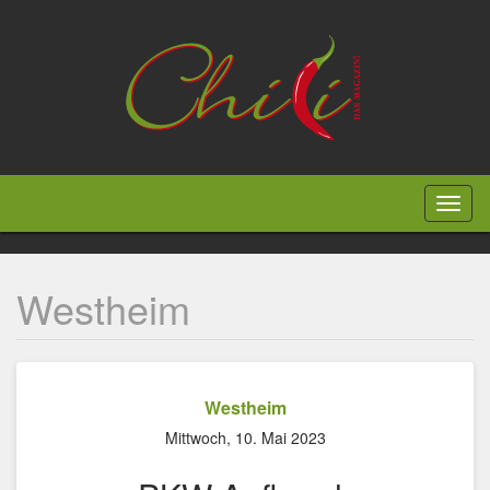
Direkt
zum
Inhalt
Toggl
naviga
Westheim
Westheim
Mittwoch, 10. Mai 2023