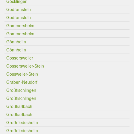
Göcklingen
Godramstein
Godramstein
Gommersheim
Gommersheim
Gönnheim
Gönnheim
Gossersweiler
Gossersweiler-Stein
Gossweiler-Stein
Graben-Neudorf
Großfischlingen
Großfischlingen
Großkarlbach
Großkarlbach
Großniedesheim
Großniedesheim