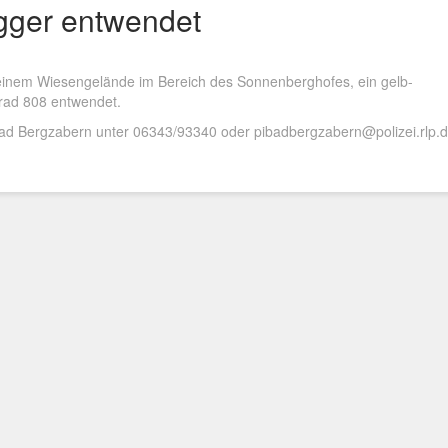
gger entwendet
f einem Wiesengelände im Bereich des Sonnenberghofes, ein gelb-
lrad 808 entwendet.
 Bad Bergzabern unter 06343/93340 oder pibadbergzabern@polizei.rlp.