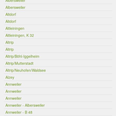
Albersweiler
Albersweiler
Altdorf
Altdorf
Altleiningen
Altleiningen, K 32
Altrip
Altrip
Altrip/Böhl-Iggelheim
Altrip/Mutterstadt
Altrip/Neuhofen/Waldsee
Alzey
Annweiler
Annweiler
Annweiler
Annweiler - Albersweiler
Annweiler - B 48