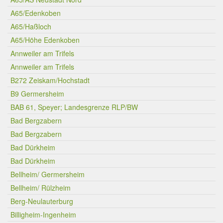
A65/Edenkoben
A65/Haßloch
A65/Höhe Edenkoben
Annweiler am Trifels
Annweiler am Trifels
B272 Zeiskam/Hochstadt
B9 Germersheim
BAB 61, Speyer; Landesgrenze RLP/BW
Bad Bergzabern
Bad Bergzabern
Bad Dürkheim
Bad Dürkheim
Bellheim/ Germersheim
Bellheim/ Rülzheim
Berg-Neulauterburg
Billigheim-Ingenheim