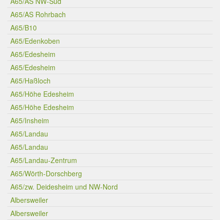
A65/AS NW-Süd
A65/AS Rohrbach
A65/B10
A65/Edenkoben
A65/Edesheim
A65/Edesheim
A65/Haßloch
A65/Höhe Edesheim
A65/Höhe Edesheim
A65/Insheim
A65/Landau
A65/Landau
A65/Landau-Zentrum
A65/Wörth-Dorschberg
A65/zw. Deidesheim und NW-Nord
Albersweiler
Albersweiler