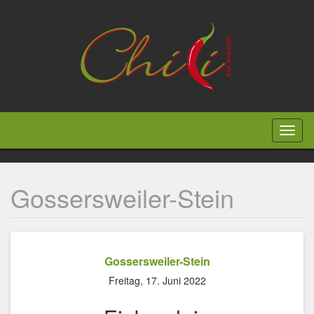
Direkt
zum
Inhalt
Toggl
naviga
Gossersweiler-Stein
Gossersweiler-Stein
Freitag, 17. Juni 2022