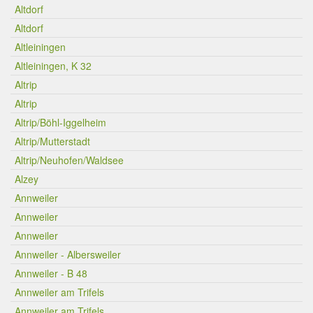
Altdorf
Altdorf
Altleiningen
Altleiningen, K 32
Altrip
Altrip
Altrip/Böhl-Iggelheim
Altrip/Mutterstadt
Altrip/Neuhofen/Waldsee
Alzey
Annweiler
Annweiler
Annweiler
Annweiler - Albersweiler
Annweiler - B 48
Annweiler am Trifels
Annweiler am Trifels