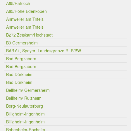
A65/Haßloch
A65/Höhe Edenkoben
Annweiler am Trifels
Annweiler am Trifels
B272 Zeiskam/Hochstadt
B9 Germersheim
BAB 61, Speyer; Landesgrenze RLP/BW
Bad Bergzabern
Bad Bergzabern
Bad Dürkheim
Bad Dürkheim
Bellheim/ Germersheim
Bellheim/ Rülzheim
Berg-Neulauterburg
Billigheim-Ingenheim
Billigheim-Ingenheim
Bobenheim-Roxheim