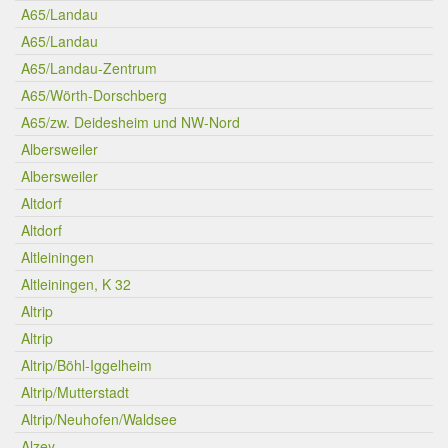
A65/Landau
A65/Landau
A65/Landau-Zentrum
A65/Wörth-Dorschberg
A65/zw. Deidesheim und NW-Nord
Albersweiler
Albersweiler
Altdorf
Altdorf
Altleiningen
Altleiningen, K 32
Altrip
Altrip
Altrip/Böhl-Iggelheim
Altrip/Mutterstadt
Altrip/Neuhofen/Waldsee
Alzey