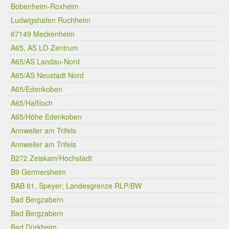
Bobenheim-Roxheim
Ludwigshafen Ruchheim
67149 Meckenheim
A65, AS LD-Zentrum
A65/AS Landau-Nord
A65/AS Neustadt Nord
A65/Edenkoben
A65/Haßloch
A65/Höhe Edenkoben
Annweiler am Trifels
Annweiler am Trifels
B272 Zeiskam/Hochstadt
B9 Germersheim
BAB 61, Speyer; Landesgrenze RLP/BW
Bad Bergzabern
Bad Bergzabern
Bad Dürkheim