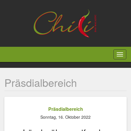
Direkt
zum
Inhalt
Toggl
naviga
Präsdialbereich
Präsdialbereich
Sonntag, 16. Oktober 2022