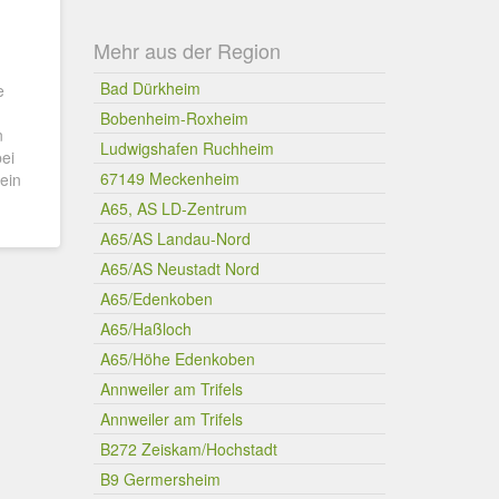
Mehr aus der Region
Bad Dürkheim
e
Bobenheim-Roxheim
n
Ludwigshafen Ruchheim
ei
67149 Meckenheim
ein
A65, AS LD-Zentrum
A65/AS Landau-Nord
A65/AS Neustadt Nord
A65/Edenkoben
A65/Haßloch
A65/Höhe Edenkoben
Annweiler am Trifels
Annweiler am Trifels
B272 Zeiskam/Hochstadt
B9 Germersheim