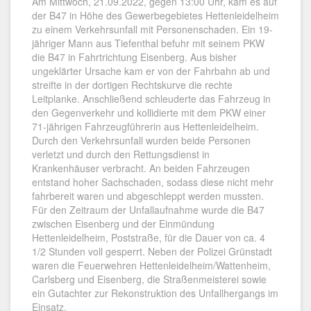
Am Mittwoch, 21.09.2022, gegen 13:00 Uhr, kam es auf
der B47 in Höhe des Gewerbegebietes Hettenleidelheim
zu einem Verkehrsunfall mit Personenschaden. Ein 19-
jähriger Mann aus Tiefenthal befuhr mit seinem PKW
die B47 in Fahrtrichtung Eisenberg. Aus bisher
ungeklärter Ursache kam er von der Fahrbahn ab und
streifte in der dortigen Rechtskurve die rechte
Leitplanke. Anschließend schleuderte das Fahrzeug in
den Gegenverkehr und kollidierte mit dem PKW einer
71-jährigen Fahrzeugführerin aus Hettenleidelheim.
Durch den Verkehrsunfall wurden beide Personen
verletzt und durch den Rettungsdienst in
Krankenhäuser verbracht. An beiden Fahrzeugen
entstand hoher Sachschaden, sodass diese nicht mehr
fahrbereit waren und abgeschleppt werden mussten.
Für den Zeitraum der Unfallaufnahme wurde die B47
zwischen Eisenberg und der Einmündung
Hettenleidelheim, Poststraße, für die Dauer von ca. 4
1/2 Stunden voll gesperrt. Neben der Polizei Grünstadt
waren die Feuerwehren Hettenleidelheim/Wattenheim,
Carlsberg und Eisenberg, die Straßenmeisterei sowie
ein Gutachter zur Rekonstruktion des Unfallhergangs im
Einsatz.