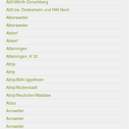
A65/Wörth-Dorschberg
A65/zw. Deidesheim und NW-Nord
Albersweiler
Albersweiler
Altdorf
Altdorf
Altleiningen
Altleiningen, K 32
Altrip
Altrip
Altrip/Böhl-Iggelheim
Altrip/Mutterstadt
Altrip/Neuhofen/Waldsee
Alzey
Annweiler
Annweiler
Annweiler