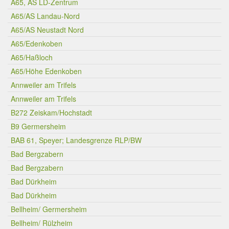
A65, AS LD-Zentrum
A65/AS Landau-Nord
A65/AS Neustadt Nord
A65/Edenkoben
A65/Haßloch
A65/Höhe Edenkoben
Annweiler am Trifels
Annweiler am Trifels
B272 Zeiskam/Hochstadt
B9 Germersheim
BAB 61, Speyer; Landesgrenze RLP/BW
Bad Bergzabern
Bad Bergzabern
Bad Dürkheim
Bad Dürkheim
Bellheim/ Germersheim
Bellheim/ Rülzheim