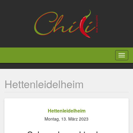
Direkt
zum
Inhalt
Toggl
naviga
Hettenleidelheim
Hettenleidelheim
Montag, 13. März 2023