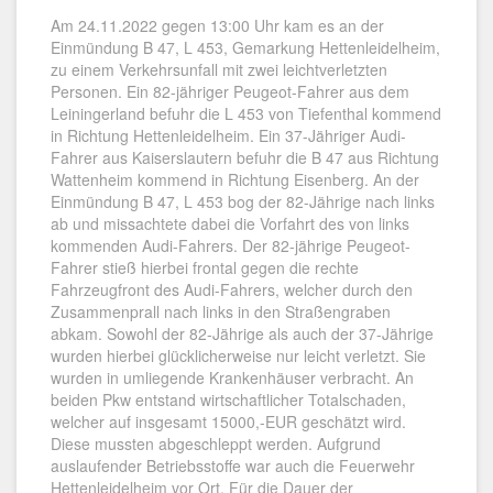
Am 24.11.2022 gegen 13:00 Uhr kam es an der
Einmündung B 47, L 453, Gemarkung Hettenleidelheim,
zu einem Verkehrsunfall mit zwei leichtverletzten
Personen. Ein 82-jähriger Peugeot-Fahrer aus dem
Leiningerland befuhr die L 453 von Tiefenthal kommend
in Richtung Hettenleidelheim. Ein 37-Jähriger Audi-
Fahrer aus Kaiserslautern befuhr die B 47 aus Richtung
Wattenheim kommend in Richtung Eisenberg. An der
Einmündung B 47, L 453 bog der 82-Jährige nach links
ab und missachtete dabei die Vorfahrt des von links
kommenden Audi-Fahrers. Der 82-jährige Peugeot-
Fahrer stieß hierbei frontal gegen die rechte
Fahrzeugfront des Audi-Fahrers, welcher durch den
Zusammenprall nach links in den Straßengraben
abkam. Sowohl der 82-Jährige als auch der 37-Jährige
wurden hierbei glücklicherweise nur leicht verletzt. Sie
wurden in umliegende Krankenhäuser verbracht. An
beiden Pkw entstand wirtschaftlicher Totalschaden,
welcher auf insgesamt 15000,-EUR geschätzt wird.
Diese mussten abgeschleppt werden. Aufgrund
auslaufender Betriebsstoffe war auch die Feuerwehr
Hettenleidelheim vor Ort. Für die Dauer der