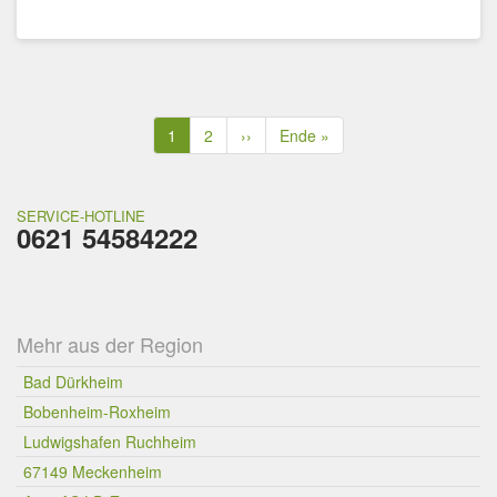
Seitennummerierung
Aktuelle
1
Seite
2
Nächste
››
Letzte
Ende »
Seite
Seite
Seite
SERVICE-HOTLINE
0621 54584222
Mehr aus der Region
Bad Dürkheim
Bobenheim-Roxheim
Ludwigshafen Ruchheim
67149 Meckenheim