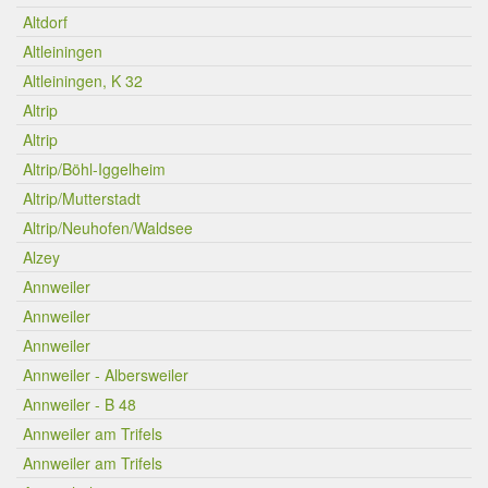
Altdorf
Altleiningen
Altleiningen, K 32
Altrip
Altrip
Altrip/Böhl-Iggelheim
Altrip/Mutterstadt
Altrip/Neuhofen/Waldsee
Alzey
Annweiler
Annweiler
Annweiler
Annweiler - Albersweiler
Annweiler - B 48
Annweiler am Trifels
Annweiler am Trifels