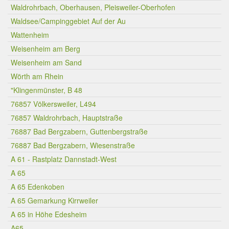
Waldrohrbach, Oberhausen, Pleisweiler-Oberhofen
Waldsee/Campinggebiet Auf der Au
Wattenheim
Weisenheim am Berg
Weisenheim am Sand
Wörth am Rhein
"Klingenmünster, B 48
76857 Völkersweiler, L494
76857 Waldrohrbach, Hauptstraße
76887 Bad Bergzabern, Guttenbergstraße
76887 Bad Bergzabern, Wiesenstraße
A 61 - Rastplatz Dannstadt-West
A 65
A 65 Edenkoben
A 65 Gemarkung Kirrweiler
A 65 in Höhe Edesheim
A65