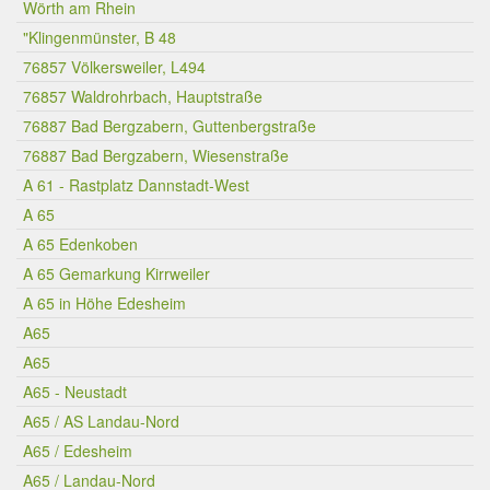
Wörth am Rhein
"Klingenmünster, B 48
76857 Völkersweiler, L494
76857 Waldrohrbach, Hauptstraße
76887 Bad Bergzabern, Guttenbergstraße
76887 Bad Bergzabern, Wiesenstraße
A 61 - Rastplatz Dannstadt-West
A 65
A 65 Edenkoben
A 65 Gemarkung Kirrweiler
A 65 in Höhe Edesheim
A65
A65
A65 - Neustadt
A65 / AS Landau-Nord
A65 / Edesheim
A65 / Landau-Nord