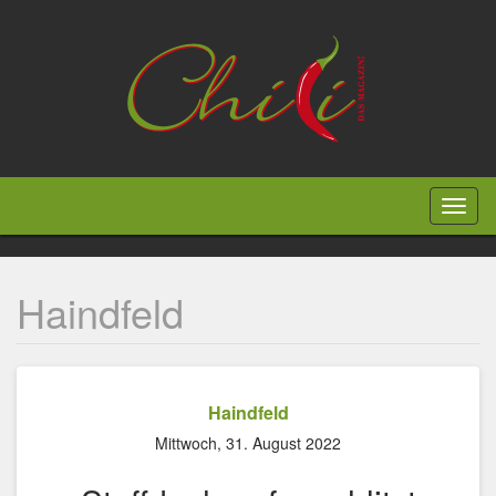
Direkt
zum
Inhalt
Toggl
naviga
Haindfeld
Haindfeld
Mittwoch, 31. August 2022