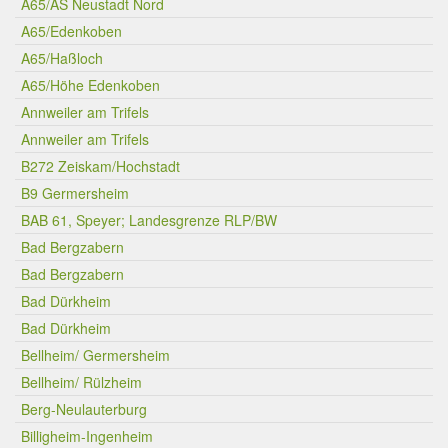
A65/AS Neustadt Nord
A65/Edenkoben
A65/Haßloch
A65/Höhe Edenkoben
Annweiler am Trifels
Annweiler am Trifels
B272 Zeiskam/Hochstadt
B9 Germersheim
BAB 61, Speyer; Landesgrenze RLP/BW
Bad Bergzabern
Bad Bergzabern
Bad Dürkheim
Bad Dürkheim
Bellheim/ Germersheim
Bellheim/ Rülzheim
Berg-Neulauterburg
Billigheim-Ingenheim