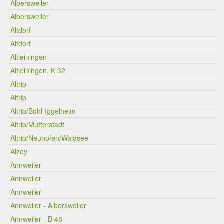
Albersweiler
Albersweiler
Altdorf
Altdorf
Altleiningen
Altleiningen, K 32
Altrip
Altrip
Altrip/Böhl-Iggelheim
Altrip/Mutterstadt
Altrip/Neuhofen/Waldsee
Alzey
Annweiler
Annweiler
Annweiler
Annweiler - Albersweiler
Annweiler - B 48