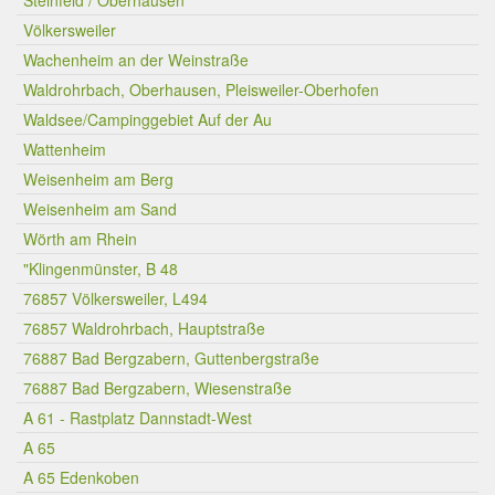
Steinfeld / Oberhausen
Völkersweiler
Wachenheim an der Weinstraße
Waldrohrbach, Oberhausen, Pleisweiler-Oberhofen
Waldsee/Campinggebiet Auf der Au
Wattenheim
Weisenheim am Berg
Weisenheim am Sand
Wörth am Rhein
"Klingenmünster, B 48
76857 Völkersweiler, L494
76857 Waldrohrbach, Hauptstraße
76887 Bad Bergzabern, Guttenbergstraße
76887 Bad Bergzabern, Wiesenstraße
A 61 - Rastplatz Dannstadt-West
A 65
A 65 Edenkoben