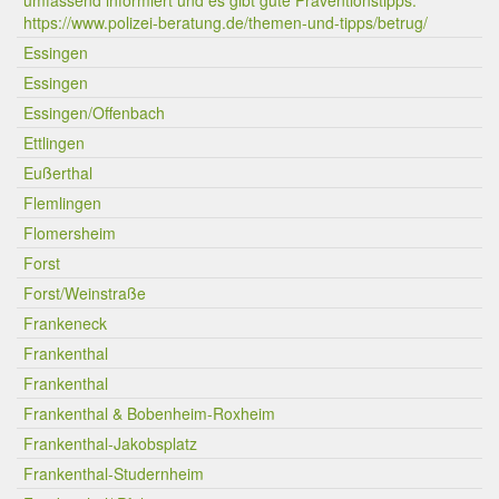
umfassend informiert und es gibt gute Präventionstipps:
https://www.polizei-beratung.de/themen-und-tipps/betrug/
Essingen
Essingen
Essingen/Offenbach
Ettlingen
Eußerthal
Flemlingen
Flomersheim
Forst
Forst/Weinstraße
Frankeneck
Frankenthal
Frankenthal
Frankenthal & Bobenheim-Roxheim
Frankenthal-Jakobsplatz
Frankenthal-Studernheim