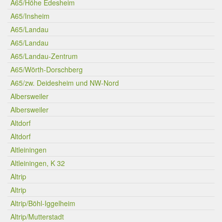
A65/Höhe Edesheim
A65/Insheim
A65/Landau
A65/Landau
A65/Landau-Zentrum
A65/Wörth-Dorschberg
A65/zw. Deidesheim und NW-Nord
Albersweiler
Albersweiler
Altdorf
Altdorf
Altleiningen
Altleiningen, K 32
Altrip
Altrip
Altrip/Böhl-Iggelheim
Altrip/Mutterstadt