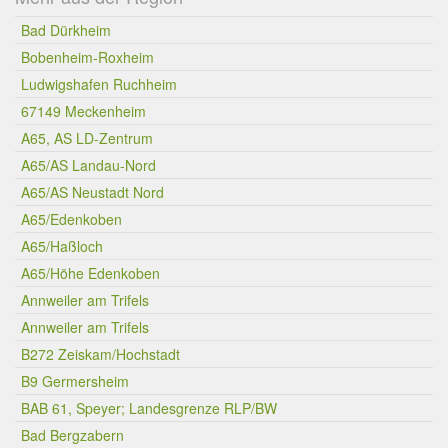
Bad Dürkheim
Bobenheim-Roxheim
Ludwigshafen Ruchheim
67149 Meckenheim
A65, AS LD-Zentrum
A65/AS Landau-Nord
A65/AS Neustadt Nord
A65/Edenkoben
A65/Haßloch
A65/Höhe Edenkoben
Annweiler am Trifels
Annweiler am Trifels
B272 Zeiskam/Hochstadt
B9 Germersheim
BAB 61, Speyer; Landesgrenze RLP/BW
Bad Bergzabern