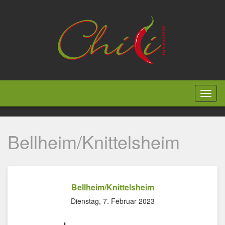
Direkt
zum
Inhalt
Toggl
naviga
Bellheim/Knittelsheim
Bellheim/Knittelsheim
Dienstag, 7. Februar 2023