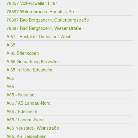
76857 Völkersweiler, L494
76857 Waldrohrbach, Hauptstraße
76887 Bad Bergzabern, Guttenbergstraße
76887 Bad Bergzabern, Wiesenstraße
A 61 - Rastplatz Dannstadt-West
A 65
A 65 Edenkoben
A 65 Gemarkung Kirrweiler
A 65 in Höhe Edesheim
A65
A65
A65 - Neustadt
A65 / AS Landau-Nord
A65 / Edesheim
A65 / Landau-Nord
A65 Neustadt / Weinstraße
A65, AS Deidesheim