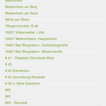
Wattenheim
Weisenheim am Berg
Weisenheim am Sand
Wörth am Rhein
"Klingenmünster, B 48
76857 Völkersweiler, L494
76857 Waldrohrbach, Hauptstraße
76887 Bad Bergzabern, Guttenbergstraße
76887 Bad Bergzabern, Wiesenstraße
A 61 - Rastplatz Dannstadt-West
A 65
A 65 Edenkoben
A 65 Gemarkung Kirrweiler
A 65 in Höhe Edesheim
A65
A65
A65 - Neustadt