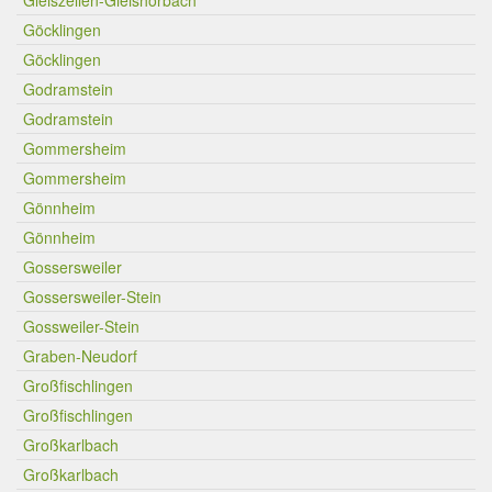
Gleiszellen-Gleishorbach
Göcklingen
Göcklingen
Godramstein
Godramstein
Gommersheim
Gommersheim
Gönnheim
Gönnheim
Gossersweiler
Gossersweiler-Stein
Gossweiler-Stein
Graben-Neudorf
Großfischlingen
Großfischlingen
Großkarlbach
Großkarlbach