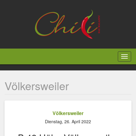
Direkt
zum
Inhalt
Toggl
naviga
Völkersweiler
Völkersweiler
Dienstag, 26. April 2022