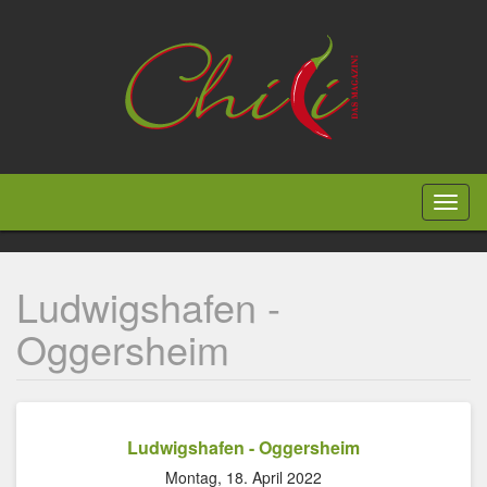
Direkt
zum
Inhalt
Toggl
naviga
Ludwigshafen -
Oggersheim
Ludwigshafen - Oggersheim
Montag, 18. April 2022