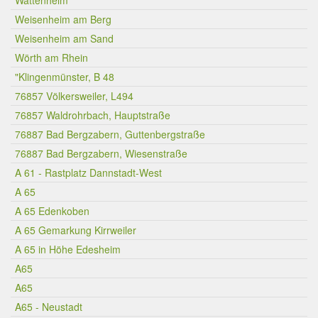
Wattenheim
Weisenheim am Berg
Weisenheim am Sand
Wörth am Rhein
"Klingenmünster, B 48
76857 Völkersweiler, L494
76857 Waldrohrbach, Hauptstraße
76887 Bad Bergzabern, Guttenbergstraße
76887 Bad Bergzabern, Wiesenstraße
A 61 - Rastplatz Dannstadt-West
A 65
A 65 Edenkoben
A 65 Gemarkung Kirrweiler
A 65 in Höhe Edesheim
A65
A65
A65 - Neustadt