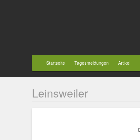
Direkt
zum
Inhalt
Benutzermenü
Hauptnavigation
Startseite
Tagesmeldungen
Artikel
Leinsweiler