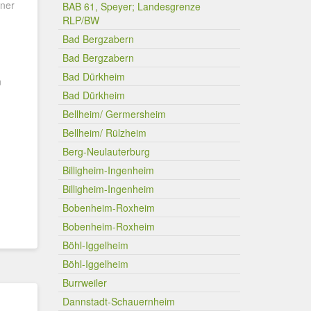
iner
BAB 61, Speyer; Landesgrenze
RLP/BW
Bad Bergzabern
Bad Bergzabern
Bad Dürkheim
n
Bad Dürkheim
Bellheim/ Germersheim
Bellheim/ Rülzheim
Berg-Neulauterburg
Billigheim-Ingenheim
Billigheim-Ingenheim
Bobenheim-Roxheim
Bobenheim-Roxheim
Böhl-Iggelheim
Böhl-Iggelheim
Burrweiler
Dannstadt-Schauernheim