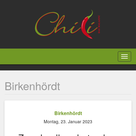
Direkt
zum
Inhalt
Toggl
naviga
Birkenhördt
Birkenhördt
Montag, 23. Januar 2023