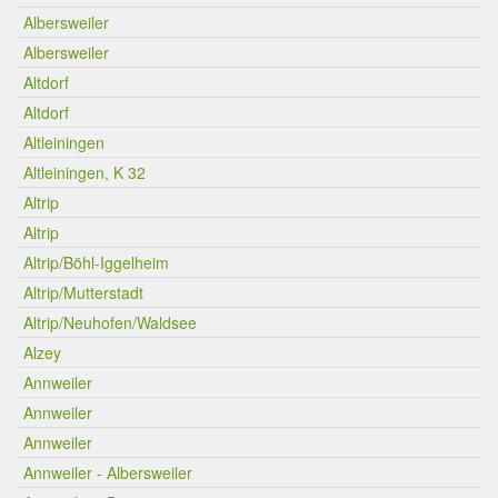
Albersweiler
Albersweiler
Altdorf
Altdorf
Altleiningen
Altleiningen, K 32
Altrip
Altrip
Altrip/Böhl-Iggelheim
Altrip/Mutterstadt
Altrip/Neuhofen/Waldsee
Alzey
Annweiler
Annweiler
Annweiler
Annweiler - Albersweiler