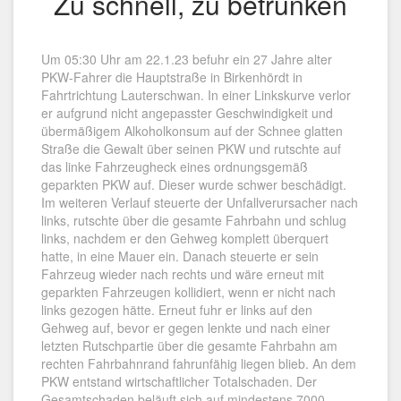
Zu schnell, zu betrunken
Um 05:30 Uhr am 22.1.23 befuhr ein 27 Jahre alter
PKW-Fahrer die Hauptstraße in Birkenhördt in
Fahrtrichtung Lauterschwan. In einer Linkskurve verlor
er aufgrund nicht angepasster Geschwindigkeit und
übermäßigem Alkoholkonsum auf der Schnee glatten
Straße die Gewalt über seinen PKW und rutschte auf
das linke Fahrzeugheck eines ordnungsgemäß
geparkten PKW auf. Dieser wurde schwer beschädigt.
Im weiteren Verlauf steuerte der Unfallverursacher nach
links, rutschte über die gesamte Fahrbahn und schlug
links, nachdem er den Gehweg komplett überquert
hatte, in eine Mauer ein. Danach steuerte er sein
Fahrzeug wieder nach rechts und wäre erneut mit
geparkten Fahrzeugen kollidiert, wenn er nicht nach
links gezogen hätte. Erneut fuhr er links auf den
Gehweg auf, bevor er gegen lenkte und nach einer
letzten Rutschpartie über die gesamte Fahrbahn am
rechten Fahrbahnrand fahrunfähig liegen blieb. An dem
PKW entstand wirtschaftlicher Totalschaden. Der
Gesamtschaden beläuft sich auf mindestens 7000.-