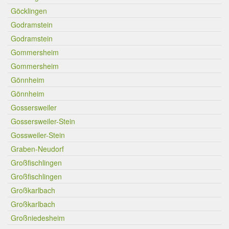
Göcklingen
Godramstein
Godramstein
Gommersheim
Gommersheim
Gönnheim
Gönnheim
Gossersweiler
Gossersweiler-Stein
Gossweiler-Stein
Graben-Neudorf
Großfischlingen
Großfischlingen
Großkarlbach
Großkarlbach
Großniedesheim