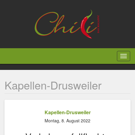
Direkt
zum
Inhalt
Toggl
naviga
Kapellen-Drusweiler
Kapellen-Drusweiler
Montag, 8. August 2022