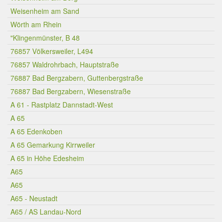
Weisenheim am Sand
Wörth am Rhein
"Klingenmünster, B 48
76857 Völkersweiler, L494
76857 Waldrohrbach, Hauptstraße
76887 Bad Bergzabern, Guttenbergstraße
76887 Bad Bergzabern, Wiesenstraße
A 61 - Rastplatz Dannstadt-West
A 65
A 65 Edenkoben
A 65 Gemarkung Kirrweiler
A 65 in Höhe Edesheim
A65
A65
A65 - Neustadt
A65 / AS Landau-Nord