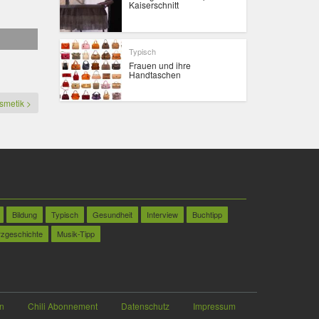
Kaiserschnitt
Typisch
Frauen und ihre
Handtaschen
smetik >
Bildung
Typisch
Gesundheit
Interview
Buchtipp
rzgeschichte
Musik-Tipp
n
Chili Abonnement
Datenschutz
Impressum