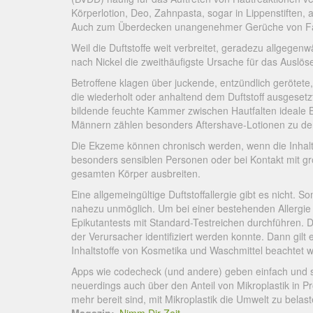
Körperlotion, Deo, Zahnpasta, sogar in Lippenstiften,
Auch zum Überdecken unangenehmer Gerüche von Farb
Weil die Duftstoffe weit verbreitet, geradezu allgegenwä
nach Nickel die zweithäufigste Ursache für das Auslös
Betroffene klagen über juckende, entzündlich geröt
die wiederholt oder anhaltend dem Duftstoff ausgesetz
bildende feuchte Kammer zwischen Hautfalten ideale Be
Männern zählen besonders Aftershave-Lotionen zu den
Die Ekzeme können chronisch werden, wenn die Inhaltst
besonders sensiblen Personen oder bei Kontakt mit g
gesamten Körper ausbreiten.
Eine allgemeingültige Duftstoffallergie gibt es nicht. S
nahezu unmöglich. Um bei einer bestehenden Allergi
Epikutantests mit Standard-Testreichen durchführen. Di
der Verursacher identifiziert werden konnte. Dann gilt
Inhaltstoffe von Kosmetika und Waschmittel beachtet
Apps wie codecheck (und andere) geben einfach und sch
neuerdings auch über den Anteil von Mikroplastik in Pr
mehr bereit sind, mit Mikroplastik die Umwelt zu belast