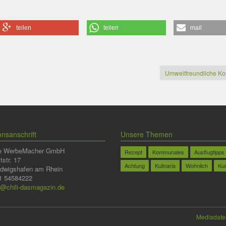
teilen
teilen
mail
Umweltfreundliche Ko
nsanschrift
Unsere Themen
Die WerbeMacher GmbH
Rezept
Kommunales
Ausflugtipps
str. 17
Achtung
Kulinaria
Wohnlich
Ku
dwigshafen am Rhein
21 54584222
n@chili-dasmagazin.de
Mediadate