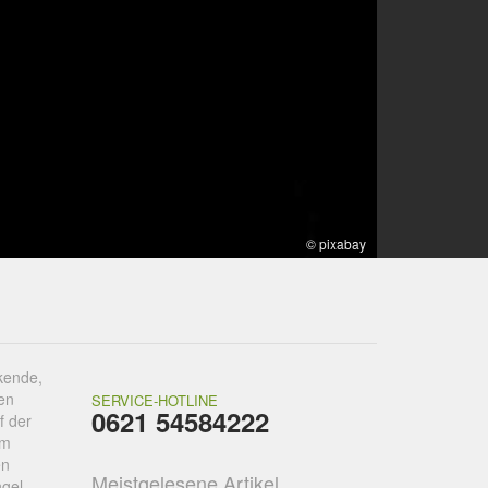
© pixabay
ckende,
hen
SERVICE-HOTLINE
0621 54584222
f der
um
en
Meistgelesene Artikel
gel,