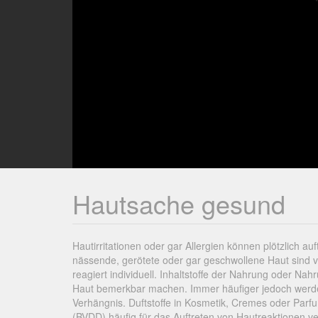
Hautsache gesund
Hautirritationen oder gar Allergien können plötzlich a
nässende, gerötete oder gar geschwollene Haut sind vie
reagiert individuell. Inhaltstoffe der Nahrung oder N
Haut bemerkbar machen. Immer häufiger jedoch werden d
Verhängnis. Duftstoffe in Kosmetik, Cremes oder Par
(BVDD) häufig für das Auftreten von Hautreaktionen ver