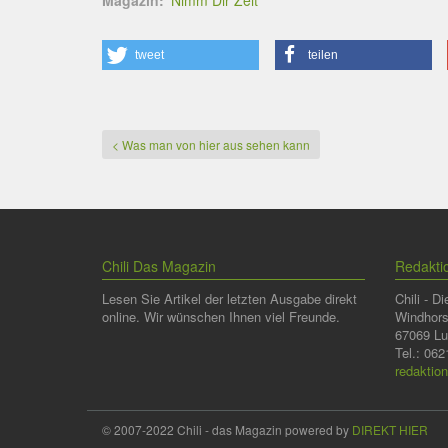
Magazin
Nimm Dir Zeit
tweet
teilen
< Was man von hier aus sehen kann
Chili Das Magazin
Redaktio
Lesen Sie Artikel der letzten Ausgabe direkt
Chili - 
online. Wir wünschen Ihnen viel Freunde.
Windhorst
67069 Lu
Tel.: 06
redaktio
© 2007-2022 Chili - das Magazin powered by
DIREKT HIER