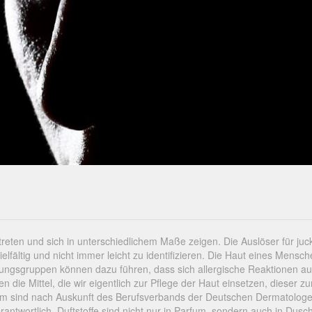
uftreten und sich in unterschiedlichem Maße zeigen. Die Auslöser für ju
lfältig und nicht immer leicht zu identifizieren. Die Haut eines Mensc
ahrungsgruppen können dazu führen, dass sich allergische Reaktionen au
ie Mittel, die wir eigentlich zur Pflege der Haut einsetzen, dieser z
fum sind nach Auskunft des Berufsverbands der Deutschen Dermatolog
antwortlich. Duftstoffe sind nicht nur in Parfum, sondern auch in Dusch