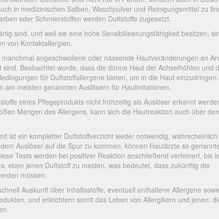
 auch in medizinischen Salben, Waschpulver und Reinigungsmittel zu fin
en oder Schmierstoffen werden Duftstoffe zugesetzt.
rtig sind, und weil sie eine hohe Sensibilisierungsfähigkeit besitzen, si
en von Kontaktallergien.
ete, manchmal angeschwollene oder nässende Hautveränderungen an Ar
t sind. Beobachtet wurde, dass die dünne Haut der Achselhöhlen und d
dingungen für Duftstoffallergene bieten, um in die Haut einzudringen.
 am meisten genannten Auslösern für Hautirritationen.
offe eines Pflegeprodukts nicht frühzeitig als Auslöser erkannt werden
roßen Mengen des Allergens, kann sich die Hautreaktion auch über de
omit ist ein kompletter Duftstoffverzicht weder notwendig, wahrscheinlic
e dem Auslöser auf die Spur zu kommen, können Hautärzte so genannt
ese Tests werden bei positiver Reaktion anschließend verfeinert, bis le
 es, eben jenen Duftstoff zu meiden, was bedeutet, dass zukünftig die
 werden müssen.
nell Auskunft über Inhaltsstoffe, eventuell enthaltene Allergene sowi
odukten, und erleichtern somit das Leben von Allergikern und jenen, di
en.