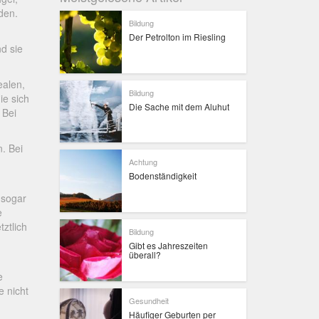
den.
Bildung
Der Petrolton im Riesling
nd sie
ealen,
Bildung
ie sich
Die Sache mit dem Aluhut
 Bei
. Bei
n
Achtung
Bodenständigkeit
h sogar
e
tztlich
Bildung
Gibt es Jahreszeiten
überall?
e
e nicht
Gesundheit
Häufiger Geburten per